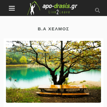
Β.Α ΧΕΛΜΌΣ