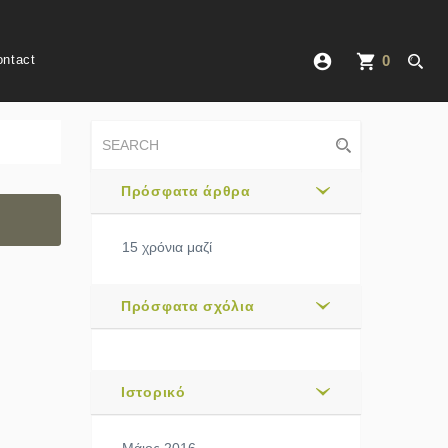
account_circle
shopping_cart
ontact
0
Πρόσφατα άρθρα
15 χρόνια μαζί
Πρόσφατα σχόλια
Ιστορικό