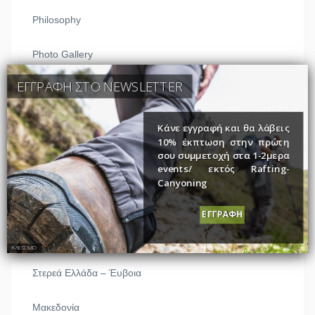
Philosophy
Photo Gallery
ΕΓΓΡΑΦΗ ΣΤΟ NEWSLETTER
Πολιτική απορρήτου
Κάνε εγγραφή και θα λάβεις
Destinations
10% έκπτωση στην πρώτη
σου συμμετοχή στα 1-2μερα
events/ εκτός Rafting-
Πελοπόννησος
Canyoning
Ήπειρος
ΕΓΓΡΑΦΗ
Θεσσαλία
ΚΛΕΙΣΙΜΟ
Στερεά Ελλάδα – Έυβοια
Μακεδονία