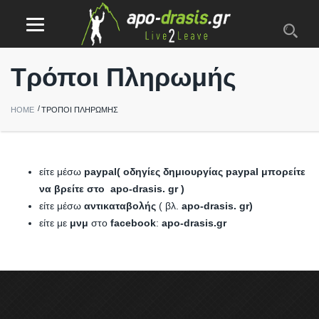
Τρόποι Πληρωμής
HOME
ΤΡΌΠΟΙ ΠΛΗΡΩΜΉΣ
είτε μέσω
paypal( οδηγίες δημιουργίας paypal μπορείτε
να βρείτε στο apo-drasis. gr )
είτε μέσω
αντικαταβολής
( βλ.
apo-drasis. gr)
είτε με
μνμ
στο
facebook
:
apo-drasis.gr